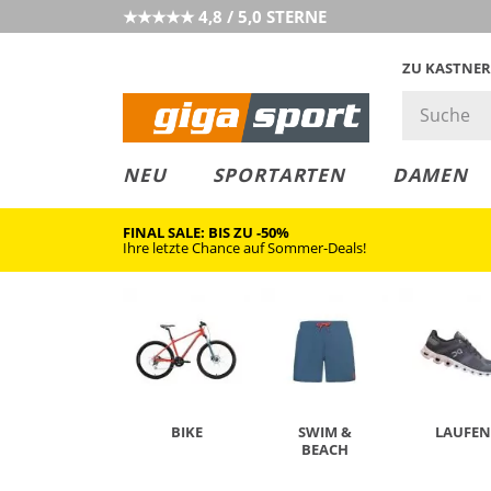
★★★★★ 4,8 / 5,0 STERNE
ZU KASTNER
MUST-HAVE
PREIS & WERT
SALE
NEU
SPORTARTEN
DAMEN
FINAL SALE: BIS ZU -50%
Ihre letzte Chance auf Sommer-Deals!
BIKE
SWIM &
LAUFEN
BEACH