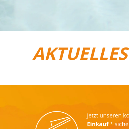
AKTUELLES
REISEGEPÄCK
Jetzt unseren 
Einkauf
* siche