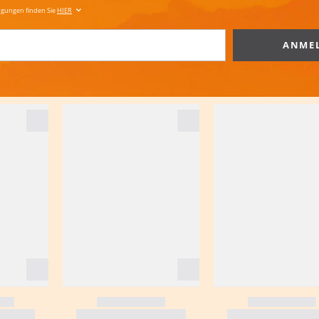
ngungen finden Sie
HIER
ANME