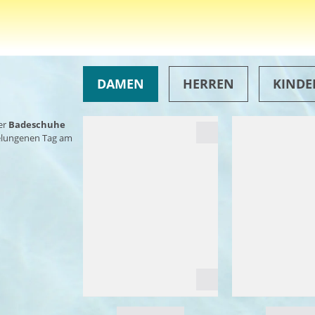
DAMEN
HERREN
KINDE
er
Badeschuhe
gelungenen Tag am