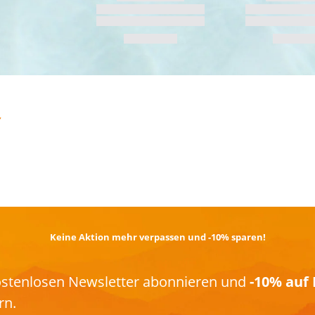
TRAIL­RUNNING
Keine Aktion mehr verpassen und -10% sparen!
kostenlosen Newsletter abonnieren und
-10% auf 
rn.