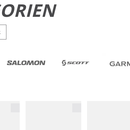
ORIEN
R
RUN