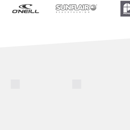
BADE­SHORTS
BADE­SCHUHE