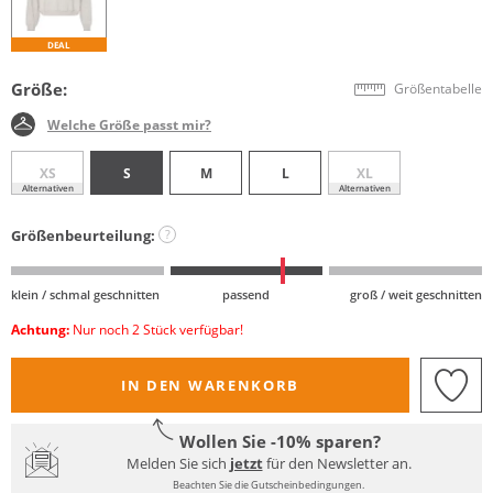
DEAL
Größe:
Größentabelle
Welche Größe passt mir?
XS
S
M
L
XL
Alternativen
Alternativen
Größenbeurteilung:
?
klein / schmal geschnitten
passend
groß / weit geschnitten
Achtung:
Nur noch 2 Stück verfügbar!
IN DEN WARENKORB
Wollen Sie -10% sparen?
Melden Sie sich
jetzt
für den Newsletter an.
Beachten Sie die Gutscheinbedingungen.