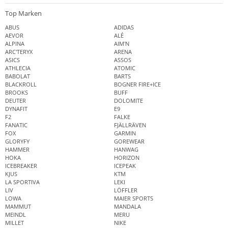
Top Marken
ABUS
ADIDAS
AEVOR
ALÉ
ALPINA
AIM'N
ARC'TERYX
ARENA
ASICS
ASSOS
ATHLECIA
ATOMIC
BABOLAT
BARTS
BLACKROLL
BOGNER FIRE+ICE
BROOKS
BUFF
DEUTER
DOLOMITE
DYNAFIT
E9
F2
FALKE
FANATIC
FJÄLLRÄVEN
FOX
GARMIN
GLORYFY
GOREWEAR
HAMMER
HANWAG
HOKA
HORIZON
ICEBREAKER
ICEPEAK
KJUS
KTM
LA SPORTIVA
LEKI
LIV
LÖFFLER
LOWA
MAIER SPORTS
MAMMUT
MANDALA
MEINDL
MERU
MILLET
NIKE