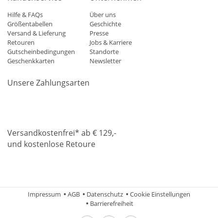
Hilfe & FAQs
Über uns
Größentabellen
Geschichte
Versand & Lieferung
Presse
Retouren
Jobs & Karriere
Gutscheinbedingungen
Standorte
Geschenkkarten
Newsletter
Unsere Zahlungsarten
Klarna
Mastercard
Visa
Diners
Applepay
Amazon
Paypa
Versandkostenfrei* ab € 129,-
und kostenlose Retoure
DHL
Gebrüder Weiss
Impressum
AGB
Datenschutz
Cookie Einstellungen
Barrierefreiheit