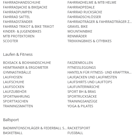
FAHRRADHANDSCHUHE
FAHRRADHELME & MTB HELME
FAHRRADJACKE & BIKEJACKE
FAHRRADPEDALE
FAHRRADPUMPEN
FAHRRAD RUCKSÄCKE
FAHRRAD SATTEL
FAHRRADSCHLÖSSER
FAHRRADSTÄNDER
FAHRRADTRÄGER & FAHRRADTRÄGER ZUB
FAHRRAD TRIKOT & BIKE TRIKOT
GRAVEL BIKE
KINDER- & JUGENDBIKES
MOUNTAINBIKE
MTB PROTEKTOREN
RENNRÄDER
SCOOTER
TREKKINGBIKES & CITYBIKES
Laufen & Fitness
BOXSACK & BOXHANDSCHUHE
FASZIENROLLEN
HEIMTRAINER & ERGOMETER
FITNESSLEGGINGS
GYMNASTIKBÄLLE
HANTELN FÜR FITNESS- UND KRAFTTRAINI
LAUFHOSEN
LAUFJACKEN UND LAUFWESTEN
LAUFSCHUHE
LAUFSHIRTS UND LAUFTOPS
LAUFSOCKEN
LAUFUNTERWÄSCHE
LAUFZUBEHÖR
SPORT BH & BRAS
SPORTNAHRUNG
SPORTRUCKSÄCKE
SPORTTASCHEN
TRAININGSANZÜGE
TRAININGSMATTEN
YOGA & PILATES
Ballsport
BADMINTONSCHLÄGER & FEDERBALL SETS
RACKETSPORT
BASKETBALL
FUSSBALL