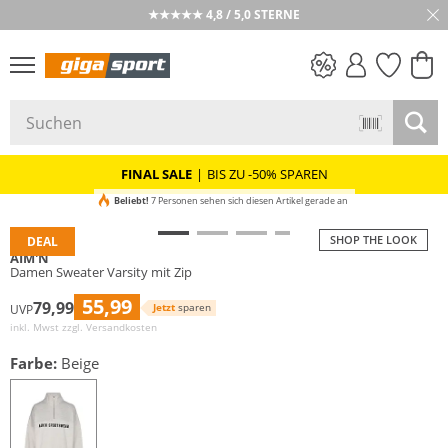
★★★★★ 4,8 / 5,0 STERNE
PREIS & WERT
SALE
FINAL SALE
|
BIS ZU -50% SPAREN
Beliebt!
7 Personen sehen sich diesen Artikel gerade an
SHOP THE LOOK
DEAL
AIM'N
Damen Sweater Varsity mit Zip
55,99
79,99
Jetzt
sparen
UVP
inkl. Mwst zzgl.
Versandkosten
Farbe:
Beige