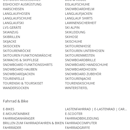
EISHOCKEY AUSRÜSTUNG
EISLAUFSCHUHE
HARSCHEISEN
SNOWBOARDHELM
LANGLAUFHOSEN
LANGLAUFJACKEN
LANGLAUFSCHUHE
LANGLAUF SHIRTS
LANGLAUFSKI
LAWINENSICHERHEIT
LVS-GERÄTE
SKI ALPIN
SKIANZUG
SKIKLEIDUNG
SKIBRILLEN
SKIHOSE
SKIJACKE
SKISCHUHE
SKISOCKEN
SKITOURENHOSE
SKITOURENRÖCKE
SKITOUREN UNTERHOSEN
SKITOUREN FUNKTIONSWÄSCHE
SKITOURENWESTEN
SKIWACHS & SKIPFLEGE
SNOWBOARDBRILLE
SNOWBOARD FUNKTIONSSHIRTS
SNOWBOARD HANDSCHUHE
SNOWBOARD HAUBEN
SNOWBOARDHOSEN
SNOWBOARDJACKEN
SNOWBOARD ZUBEHÖR
TOURENFELLE
SKITOURENJACKE
TOURENSKI & TOURSKISET
TOURENSKISCHUHE
WANDERSOCKEN
WINTERSTIEFEL
Fahrrad & Bike
E-BIKES
LASTENFAHRRAD | E-LASTENRAD | CAR
E-MOUNTAINBIKE
E-SCOOTER
FAHRRADANHÄNGER
FAHRRADBEKLEIDUNG
BRILLEN ZUM FAHRRADFAHREN & BIKEN
FAHRRADCOMPUTER
FAHRRÄDER
FAHRRADGRIFFE