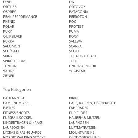
O'NEILL
ON
ORTLIEB
ORTOVOX
OSPREY
PATAGONIA
PEAK PERFORMANCE
PEEROTON
PHENIX
POC
POLAR
PROTEST
PUKY
PUMA
QUIKSILVER
ROXY
RUKKA
SALEWA
SALOMON
SCARPA
SCHÖFFEL
SCOTT
SKINY
THE NORTH FACE
SPIRIT OF OM
THULE
TUNTURI
UNDER ARMOUR
VAUDE
YOGISTAR
ZIENER
Top Kategorien
BADEANZÜGE
BIKINI
CAMPINGMÖBEL
CAPS, KAPPEN, FISCHERHÜTE
E-BIKES
FAHRRÄDER
FITNESS SHORTS
FLIP FLOPS
FUSSBALLSOCKEN
HAUBEN & MÜTZEN
KINDERTRAGEN & KRAXE
LAUFHOSEN
LAUFSOCKEN
LUFTMATRATZEN
LYCRAS & RASHGUARDS
MOUNTAINBIKE
NORDIC WALKING STÖCKE
OUTDOORSCHUHE