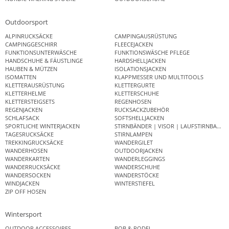
Outdoorsport
ALPINRUCKSÄCKE
CAMPINGAUSRÜSTUNG
CAMPINGGESCHIRR
FLEECEJACKEN
FUNKTIONSUNTERWÄSCHE
FUNKTIONSWÄSCHE PFLEGE
HANDSCHUHE & FÄUSTLINGE
HARDSHELLJACKEN
HAUBEN & MÜTZEN
ISOLATIONSJACKEN
ISOMATTEN
KLAPPMESSER UND MULTITOOLS
KLETTERAUSRÜSTUNG
KLETTERGURTE
KLETTERHELME
KLETTERSCHUHE
KLETTERSTEIGSETS
REGENHOSEN
REGENJACKEN
RUCKSACKZUBEHÖR
SCHLAFSACK
SOFTSHELLJACKEN
SPORTLICHE WINTERJACKEN
STIRNBÄNDER | VISOR | LAUFSTIRNBAND
TAGESRUCKSÄCKE
STIRNLAMPEN
TREKKINGRUCKSÄCKE
WANDERGILET
WANDERHOSEN
OUTDOORJACKEN
WANDERKARTEN
WANDERLEGGINGS
WANDERRUCKSÄCKE
WANDERSCHUHE
WANDERSOCKEN
WANDERSTÖCKE
WINDJACKEN
WINTERSTIEFEL
ZIP OFF HOSEN
Wintersport
OUTDOOR ACCESSOIRES
BOB & RODEL