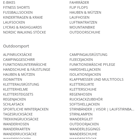
E-BIKES
FAHRRÄDER
FITNESS SHORTS
FLIP FLOPS
FUSSBALLSOCKEN
HAUBEN & MÜTZEN
KINDERTRAGEN & KRAXE
LAUFHOSEN
LAUFSOCKEN
LUFTMATRATZEN
LYCRAS & RASHGUARDS
MOUNTAINBIKE
NORDIC WALKING STÖCKE
OUTDOORSCHUHE
Outdoorsport
ALPINRUCKSÄCKE
CAMPINGAUSRÜSTUNG
CAMPINGGESCHIRR
FLEECEJACKEN
FUNKTIONSUNTERWÄSCHE
FUNKTIONSWÄSCHE PFLEGE
HANDSCHUHE & FÄUSTLINGE
HARDSHELLJACKEN
HAUBEN & MÜTZEN
ISOLATIONSJACKEN
ISOMATTEN
KLAPPMESSER UND MULTITOOLS
KLETTERAUSRÜSTUNG
KLETTERGURTE
KLETTERHELME
KLETTERSCHUHE
KLETTERSTEIGSETS
REGENHOSEN
REGENJACKEN
RUCKSACKZUBEHÖR
SCHLAFSACK
SOFTSHELLJACKEN
SPORTLICHE WINTERJACKEN
STIRNBÄNDER | VISOR | LAUFSTIRNBAND
TAGESRUCKSÄCKE
STIRNLAMPEN
TREKKINGRUCKSÄCKE
WANDERGILET
WANDERHOSEN
OUTDOORJACKEN
WANDERKARTEN
WANDERLEGGINGS
WANDERRUCKSÄCKE
WANDERSCHUHE
WANDERSOCKEN
WANDERSTÖCKE