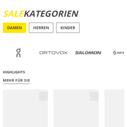
SALE
KATEGORIEN
JETZT ENTDECKEN
DAMEN
HERREN
KINDER
OUTDOOR
RU
HIGHLIGHTS
MEHR FÜR SIE