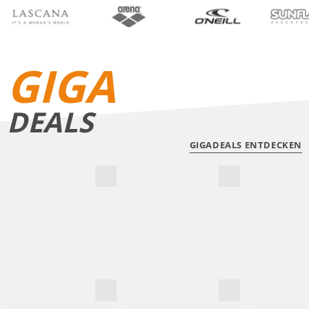
BIKINIS
BADE­SHORTS
GIGA
DEALS
GIGADEALS ENTDECKEN