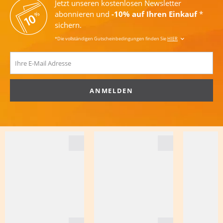
Jetzt unseren kostenlosen Newsletter
abonnieren und
-10% auf Ihren Einkauf
*
sichern.
*Die vollständigen Gutscheinbedingungen finden Sie
HIER
ANMELDEN