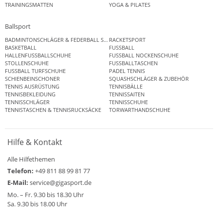
TRAININGSMATTEN
YOGA & PILATES
Ballsport
BADMINTONSCHLÄGER & FEDERBALL SETS
RACKETSPORT
BASKETBALL
FUSSBALL
HALLENFUSSBALLSCHUHE
FUSSBALL NOCKENSCHUHE
STOLLENSCHUHE
FUSSBALLTASCHEN
FUSSBALL TURFSCHUHE
PADEL TENNIS
SCHIENBEINSCHONER
SQUASHSCHLÄGER & ZUBEHÖR
TENNIS AUSRÜSTUNG
TENNISBÄLLE
TENNISBEKLEIDUNG
TENNISSAITEN
TENNISSCHLÄGER
TENNISSCHUHE
TENNISTASCHEN & TENNISRUCKSÄCKE
TORWARTHANDSCHUHE
Hilfe & Kontakt
Alle Hilfethemen
Telefon:
+49 811 88 99 81 77
E-Mail:
service@gigasport.de
Mo. – Fr. 9.30 bis 18.30 Uhr
Sa. 9.30 bis 18.00 Uhr