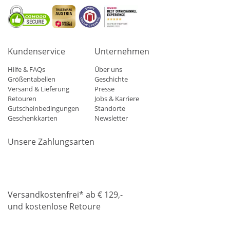
Kundenservice
Unternehmen
Hilfe & FAQs
Über uns
Größentabellen
Geschichte
Versand & Lieferung
Presse
Retouren
Jobs & Karriere
Gutscheinbedingungen
Standorte
Geschenkkarten
Newsletter
Unsere Zahlungsarten
Klarna
Mastercard
Visa
Diners
Applepay
Amazon
Paypa
Versandkostenfrei* ab € 129,-
und kostenlose Retoure
DHL
Gebrüder Weiss