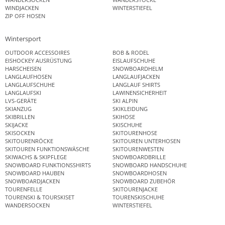
WINDJACKEN
WINTERSTIEFEL
ZIP OFF HOSEN
Wintersport
OUTDOOR ACCESSOIRES
BOB & RODEL
EISHOCKEY AUSRÜSTUNG
EISLAUFSCHUHE
HARSCHEISEN
SNOWBOARDHELM
LANGLAUFHOSEN
LANGLAUFJACKEN
LANGLAUFSCHUHE
LANGLAUF SHIRTS
LANGLAUFSKI
LAWINENSICHERHEIT
LVS-GERÄTE
SKI ALPIN
SKIANZUG
SKIKLEIDUNG
SKIBRILLEN
SKIHOSE
SKIJACKE
SKISCHUHE
SKISOCKEN
SKITOURENHOSE
SKITOURENRÖCKE
SKITOUREN UNTERHOSEN
SKITOUREN FUNKTIONSWÄSCHE
SKITOURENWESTEN
SKIWACHS & SKIPFLEGE
SNOWBOARDBRILLE
SNOWBOARD FUNKTIONSSHIRTS
SNOWBOARD HANDSCHUHE
SNOWBOARD HAUBEN
SNOWBOARDHOSEN
SNOWBOARDJACKEN
SNOWBOARD ZUBEHÖR
TOURENFELLE
SKITOURENJACKE
TOURENSKI & TOURSKISET
TOURENSKISCHUHE
WANDERSOCKEN
WINTERSTIEFEL