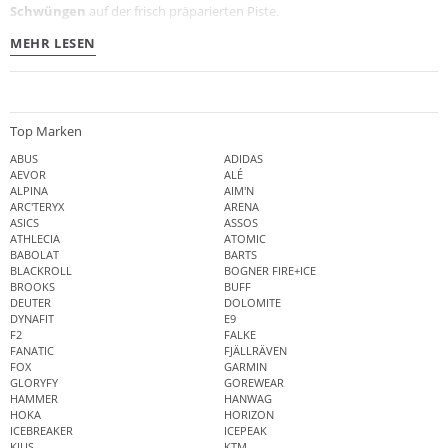
Schwüngen
auf der frisch präparierten Piste.
MEHR LESEN
Top Marken
ABUS
ADIDAS
AEVOR
ALÉ
ALPINA
AIM'N
ARC'TERYX
ARENA
ASICS
ASSOS
ATHLECIA
ATOMIC
BABOLAT
BARTS
BLACKROLL
BOGNER FIRE+ICE
BROOKS
BUFF
DEUTER
DOLOMITE
DYNAFIT
E9
F2
FALKE
FANATIC
FJÄLLRÄVEN
FOX
GARMIN
GLORYFY
GOREWEAR
HAMMER
HANWAG
HOKA
HORIZON
ICEBREAKER
ICEPEAK
KJUS
KTM