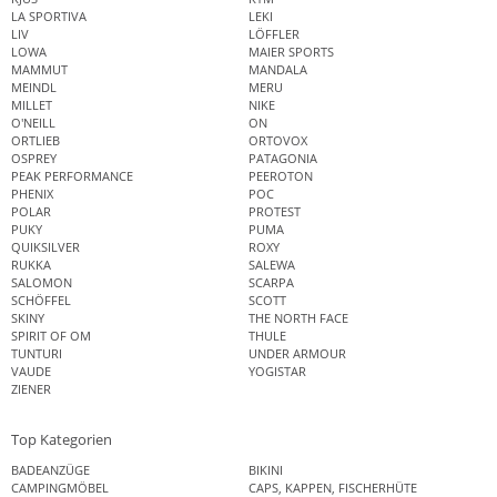
LA SPORTIVA
LEKI
LIV
LÖFFLER
LOWA
MAIER SPORTS
MAMMUT
MANDALA
MEINDL
MERU
MILLET
NIKE
O'NEILL
ON
ORTLIEB
ORTOVOX
OSPREY
PATAGONIA
PEAK PERFORMANCE
PEEROTON
PHENIX
POC
POLAR
PROTEST
PUKY
PUMA
QUIKSILVER
ROXY
RUKKA
SALEWA
SALOMON
SCARPA
SCHÖFFEL
SCOTT
SKINY
THE NORTH FACE
SPIRIT OF OM
THULE
TUNTURI
UNDER ARMOUR
VAUDE
YOGISTAR
ZIENER
Top Kategorien
BADEANZÜGE
BIKINI
CAMPINGMÖBEL
CAPS, KAPPEN, FISCHERHÜTE