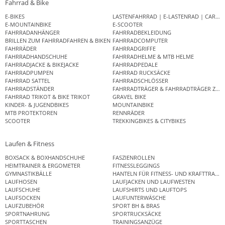
Fahrrad & Bike
E-BIKES
LASTENFAHRRAD | E-LASTENRAD | CAR
E-MOUNTAINBIKE
E-SCOOTER
FAHRRADANHÄNGER
FAHRRADBEKLEIDUNG
BRILLEN ZUM FAHRRADFAHREN & BIKEN
FAHRRADCOMPUTER
FAHRRÄDER
FAHRRADGRIFFE
FAHRRADHANDSCHUHE
FAHRRADHELME & MTB HELME
FAHRRADJACKE & BIKEJACKE
FAHRRADPEDALE
FAHRRADPUMPEN
FAHRRAD RUCKSÄCKE
FAHRRAD SATTEL
FAHRRADSCHLÖSSER
FAHRRADSTÄNDER
FAHRRADTRÄGER & FAHRRADTRÄGER ZUB
FAHRRAD TRIKOT & BIKE TRIKOT
GRAVEL BIKE
KINDER- & JUGENDBIKES
MOUNTAINBIKE
MTB PROTEKTOREN
RENNRÄDER
SCOOTER
TREKKINGBIKES & CITYBIKES
Laufen & Fitness
BOXSACK & BOXHANDSCHUHE
FASZIENROLLEN
HEIMTRAINER & ERGOMETER
FITNESSLEGGINGS
GYMNASTIKBÄLLE
HANTELN FÜR FITNESS- UND KRAFTTRAINI
LAUFHOSEN
LAUFJACKEN UND LAUFWESTEN
LAUFSCHUHE
LAUFSHIRTS UND LAUFTOPS
LAUFSOCKEN
LAUFUNTERWÄSCHE
LAUFZUBEHÖR
SPORT BH & BRAS
SPORTNAHRUNG
SPORTRUCKSÄCKE
SPORTTASCHEN
TRAININGSANZÜGE