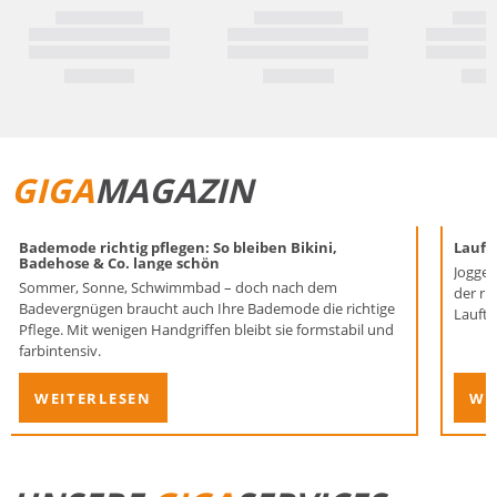
GIGA
MAGAZIN
Bademode richtig pflegen: So bleiben Bikini,
Laufen
Badehose & Co. lange schön
Joggen
Sommer, Sonne, Schwimmbad – doch nach dem
der ri
Badevergnügen braucht auch Ihre Bademode die richtige
Lauftr
Pflege. Mit wenigen Handgriffen bleibt sie formstabil und
farbintensiv.
WEITERLESEN
WE