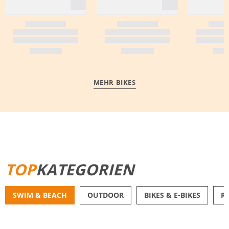
MEHR BIKES
MEHR ERFAHREN
TOP
KATEGORIEN
SWIM & BEACH
OUTDOOR
BIKES & E-BIKES
R