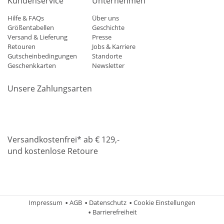
Kundenservice
Unternehmen
Hilfe & FAQs
Über uns
Größentabellen
Geschichte
Versand & Lieferung
Presse
Retouren
Jobs & Karriere
Gutscheinbedingungen
Standorte
Geschenkkarten
Newsletter
Unsere Zahlungsarten
Klarna
Mastercard
Visa
Diners
Applepay
Amazon
Paypa
Versandkostenfrei* ab € 129,-
und kostenlose Retoure
DHL
Gebrüder Weiss
Impressum
AGB
Datenschutz
Cookie Einstellungen
Barrierefreiheit