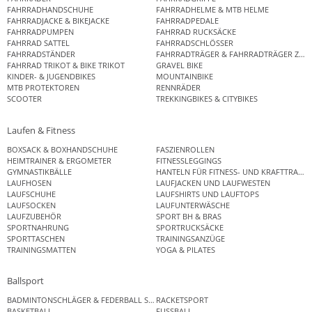
FAHRRADHANDSCHUHE
FAHRRADHELME & MTB HELME
FAHRRADJACKE & BIKEJACKE
FAHRRADPEDALE
FAHRRADPUMPEN
FAHRRAD RUCKSÄCKE
FAHRRAD SATTEL
FAHRRADSCHLÖSSER
FAHRRADSTÄNDER
FAHRRADTRÄGER & FAHRRADTRÄGER ZUB
FAHRRAD TRIKOT & BIKE TRIKOT
GRAVEL BIKE
KINDER- & JUGENDBIKES
MOUNTAINBIKE
MTB PROTEKTOREN
RENNRÄDER
SCOOTER
TREKKINGBIKES & CITYBIKES
Laufen & Fitness
BOXSACK & BOXHANDSCHUHE
FASZIENROLLEN
HEIMTRAINER & ERGOMETER
FITNESSLEGGINGS
GYMNASTIKBÄLLE
HANTELN FÜR FITNESS- UND KRAFTTRAINI
LAUFHOSEN
LAUFJACKEN UND LAUFWESTEN
LAUFSCHUHE
LAUFSHIRTS UND LAUFTOPS
LAUFSOCKEN
LAUFUNTERWÄSCHE
LAUFZUBEHÖR
SPORT BH & BRAS
SPORTNAHRUNG
SPORTRUCKSÄCKE
SPORTTASCHEN
TRAININGSANZÜGE
TRAININGSMATTEN
YOGA & PILATES
Ballsport
BADMINTONSCHLÄGER & FEDERBALL SETS
RACKETSPORT
BASKETBALL
FUSSBALL