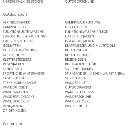
NORDIC WALKING STÖCKE
OUTDOORSCHUHE
Outdoorsport
ALPINRUCKSÄCKE
CAMPINGAUSRÜSTUNG
CAMPINGGESCHIRR
FLEECEJACKEN
FUNKTIONSUNTERWÄSCHE
FUNKTIONSWÄSCHE PFLEGE
HANDSCHUHE & FÄUSTLINGE
HARDSHELLJACKEN
HAUBEN & MÜTZEN
ISOLATIONSJACKEN
ISOMATTEN
KLAPPMESSER UND MULTITOOLS
KLETTERAUSRÜSTUNG
KLETTERGURTE
KLETTERHELME
KLETTERSCHUHE
KLETTERSTEIGSETS
REGENHOSEN
REGENJACKEN
RUCKSACKZUBEHÖR
SCHLAFSACK
SOFTSHELLJACKEN
SPORTLICHE WINTERJACKEN
STIRNBÄNDER | VISOR | LAUFSTIRNBAND
TAGESRUCKSÄCKE
STIRNLAMPEN
TREKKINGRUCKSÄCKE
WANDERGILET
WANDERHOSEN
OUTDOORJACKEN
WANDERKARTEN
WANDERLEGGINGS
WANDERRUCKSÄCKE
WANDERSCHUHE
WANDERSOCKEN
WANDERSTÖCKE
WINDJACKEN
WINTERSTIEFEL
ZIP OFF HOSEN
Wintersport