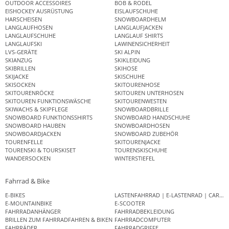
OUTDOOR ACCESSOIRES
BOB & RODEL
EISHOCKEY AUSRÜSTUNG
EISLAUFSCHUHE
HARSCHEISEN
SNOWBOARDHELM
LANGLAUFHOSEN
LANGLAUFJACKEN
LANGLAUFSCHUHE
LANGLAUF SHIRTS
LANGLAUFSKI
LAWINENSICHERHEIT
LVS-GERÄTE
SKI ALPIN
SKIANZUG
SKIKLEIDUNG
SKIBRILLEN
SKIHOSE
SKIJACKE
SKISCHUHE
SKISOCKEN
SKITOURENHOSE
SKITOURENRÖCKE
SKITOUREN UNTERHOSEN
SKITOUREN FUNKTIONSWÄSCHE
SKITOURENWESTEN
SKIWACHS & SKIPFLEGE
SNOWBOARDBRILLE
SNOWBOARD FUNKTIONSSHIRTS
SNOWBOARD HANDSCHUHE
SNOWBOARD HAUBEN
SNOWBOARDHOSEN
SNOWBOARDJACKEN
SNOWBOARD ZUBEHÖR
TOURENFELLE
SKITOURENJACKE
TOURENSKI & TOURSKISET
TOURENSKISCHUHE
WANDERSOCKEN
WINTERSTIEFEL
Fahrrad & Bike
E-BIKES
LASTENFAHRRAD | E-LASTENRAD | CAR
E-MOUNTAINBIKE
E-SCOOTER
FAHRRADANHÄNGER
FAHRRADBEKLEIDUNG
BRILLEN ZUM FAHRRADFAHREN & BIKEN
FAHRRADCOMPUTER
FAHRRÄDER
FAHRRADGRIFFE