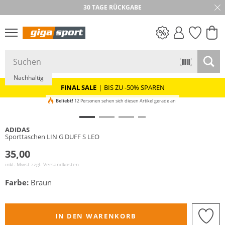
30 TAGE RÜCKGABE
PREIS & WERT
SALE
Nachhaltig
FINAL SALE
|
BIS ZU -50% SPAREN
Beliebt!
12 Personen sehen sich diesen Artikel gerade an
ADIDAS
Sporttaschen LIN G DUFF S LEO
35,00
inkl. Mwst zzgl.
Versandkosten
Farbe:
Braun
IN DEN WARENKORB