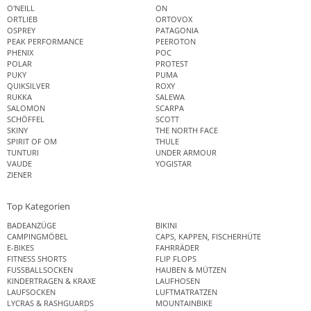
O'NEILL
ON
ORTLIEB
ORTOVOX
OSPREY
PATAGONIA
PEAK PERFORMANCE
PEEROTON
PHENIX
POC
POLAR
PROTEST
PUKY
PUMA
QUIKSILVER
ROXY
RUKKA
SALEWA
SALOMON
SCARPA
SCHÖFFEL
SCOTT
SKINY
THE NORTH FACE
SPIRIT OF OM
THULE
TUNTURI
UNDER ARMOUR
VAUDE
YOGISTAR
ZIENER
Top Kategorien
BADEANZÜGE
BIKINI
CAMPINGMÖBEL
CAPS, KAPPEN, FISCHERHÜTE
E-BIKES
FAHRRÄDER
FITNESS SHORTS
FLIP FLOPS
FUSSBALLSOCKEN
HAUBEN & MÜTZEN
KINDERTRAGEN & KRAXE
LAUFHOSEN
LAUFSOCKEN
LUFTMATRATZEN
LYCRAS & RASHGUARDS
MOUNTAINBIKE