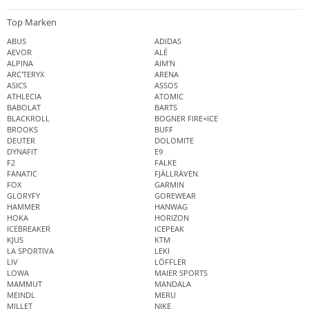
Top Marken
ABUS
ADIDAS
AEVOR
ALÉ
ALPINA
AIM'N
ARC'TERYX
ARENA
ASICS
ASSOS
ATHLECIA
ATOMIC
BABOLAT
BARTS
BLACKROLL
BOGNER FIRE+ICE
BROOKS
BUFF
DEUTER
DOLOMITE
DYNAFIT
E9
F2
FALKE
FANATIC
FJÄLLRÄVEN
FOX
GARMIN
GLORYFY
GOREWEAR
HAMMER
HANWAG
HOKA
HORIZON
ICEBREAKER
ICEPEAK
KJUS
KTM
LA SPORTIVA
LEKI
LIV
LÖFFLER
LOWA
MAIER SPORTS
MAMMUT
MANDALA
MEINDL
MERU
MILLET
NIKE