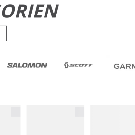
ORIEN
R
RUN