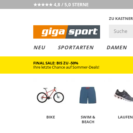
★★★★★ 4,8 / 5,0 STERNE
ZU KASTNER
MUST-HAVE
PREIS & WERT
SALE
NEU
SPORTARTEN
DAMEN
FINAL SALE: BIS ZU -50%
Ihre letzte Chance auf Sommer-Deals!
BIKE
SWIM &
LAUFEN
BEACH