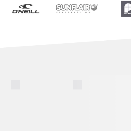
BADE­SHORTS
BADE­SCHUHE