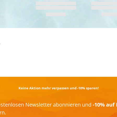
TRAIL­RUNNING
Keine Aktion mehr verpassen und -10% sparen!
kostenlosen Newsletter abonnieren und
-10% auf 
rn.