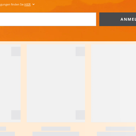
ngungen finden Sie
HIER
ANME