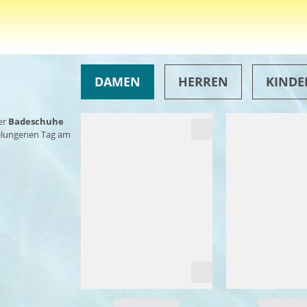
DAMEN
HERREN
KINDE
er
Badeschuhe
gelungenen Tag am