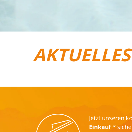
AKTUELLES
REISEGEPÄCK
Jetzt unseren 
Einkauf
* siche