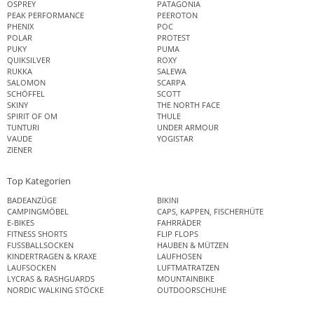
OSPREY
PATAGONIA
PEAK PERFORMANCE
PEEROTON
PHENIX
POC
POLAR
PROTEST
PUKY
PUMA
QUIKSILVER
ROXY
RUKKA
SALEWA
SALOMON
SCARPA
SCHÖFFEL
SCOTT
SKINY
THE NORTH FACE
SPIRIT OF OM
THULE
TUNTURI
UNDER ARMOUR
VAUDE
YOGISTAR
ZIENER
Top Kategorien
BADEANZÜGE
BIKINI
CAMPINGMÖBEL
CAPS, KAPPEN, FISCHERHÜTE
E-BIKES
FAHRRÄDER
FITNESS SHORTS
FLIP FLOPS
FUSSBALLSOCKEN
HAUBEN & MÜTZEN
KINDERTRAGEN & KRAXE
LAUFHOSEN
LAUFSOCKEN
LUFTMATRATZEN
LYCRAS & RASHGUARDS
MOUNTAINBIKE
NORDIC WALKING STÖCKE
OUTDOORSCHUHE