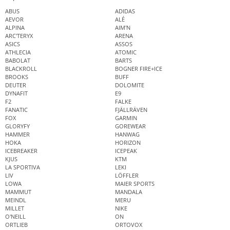
ABUS
ADIDAS
AEVOR
ALÉ
ALPINA
AIM'N
ARC'TERYX
ARENA
ASICS
ASSOS
ATHLECIA
ATOMIC
BABOLAT
BARTS
BLACKROLL
BOGNER FIRE+ICE
BROOKS
BUFF
DEUTER
DOLOMITE
DYNAFIT
E9
F2
FALKE
FANATIC
FJÄLLRÄVEN
FOX
GARMIN
GLORYFY
GOREWEAR
HAMMER
HANWAG
HOKA
HORIZON
ICEBREAKER
ICEPEAK
KJUS
KTM
LA SPORTIVA
LEKI
LIV
LÖFFLER
LOWA
MAIER SPORTS
MAMMUT
MANDALA
MEINDL
MERU
MILLET
NIKE
O'NEILL
ON
ORTLIEB
ORTOVOX