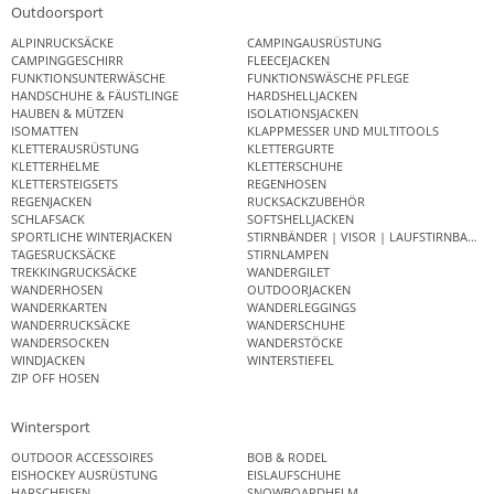
Outdoorsport
ALPINRUCKSÄCKE
CAMPINGAUSRÜSTUNG
CAMPINGGESCHIRR
FLEECEJACKEN
FUNKTIONSUNTERWÄSCHE
FUNKTIONSWÄSCHE PFLEGE
HANDSCHUHE & FÄUSTLINGE
HARDSHELLJACKEN
HAUBEN & MÜTZEN
ISOLATIONSJACKEN
ISOMATTEN
KLAPPMESSER UND MULTITOOLS
KLETTERAUSRÜSTUNG
KLETTERGURTE
KLETTERHELME
KLETTERSCHUHE
KLETTERSTEIGSETS
REGENHOSEN
REGENJACKEN
RUCKSACKZUBEHÖR
SCHLAFSACK
SOFTSHELLJACKEN
SPORTLICHE WINTERJACKEN
STIRNBÄNDER | VISOR | LAUFSTIRNBAND
TAGESRUCKSÄCKE
STIRNLAMPEN
TREKKINGRUCKSÄCKE
WANDERGILET
WANDERHOSEN
OUTDOORJACKEN
WANDERKARTEN
WANDERLEGGINGS
WANDERRUCKSÄCKE
WANDERSCHUHE
WANDERSOCKEN
WANDERSTÖCKE
WINDJACKEN
WINTERSTIEFEL
ZIP OFF HOSEN
Wintersport
OUTDOOR ACCESSOIRES
BOB & RODEL
EISHOCKEY AUSRÜSTUNG
EISLAUFSCHUHE
HARSCHEISEN
SNOWBOARDHELM