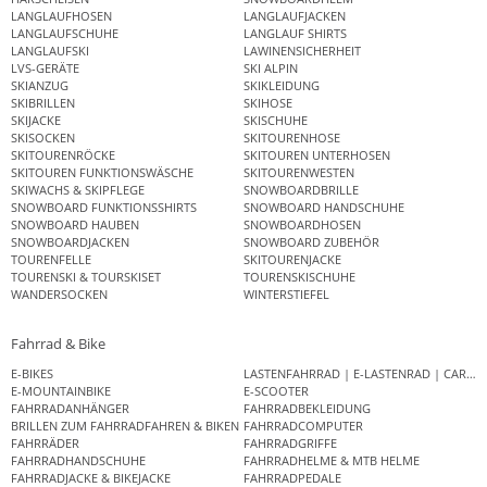
LANGLAUFHOSEN
LANGLAUFJACKEN
LANGLAUFSCHUHE
LANGLAUF SHIRTS
LANGLAUFSKI
LAWINENSICHERHEIT
LVS-GERÄTE
SKI ALPIN
SKIANZUG
SKIKLEIDUNG
SKIBRILLEN
SKIHOSE
SKIJACKE
SKISCHUHE
SKISOCKEN
SKITOURENHOSE
SKITOURENRÖCKE
SKITOUREN UNTERHOSEN
SKITOUREN FUNKTIONSWÄSCHE
SKITOURENWESTEN
SKIWACHS & SKIPFLEGE
SNOWBOARDBRILLE
SNOWBOARD FUNKTIONSSHIRTS
SNOWBOARD HANDSCHUHE
SNOWBOARD HAUBEN
SNOWBOARDHOSEN
SNOWBOARDJACKEN
SNOWBOARD ZUBEHÖR
TOURENFELLE
SKITOURENJACKE
TOURENSKI & TOURSKISET
TOURENSKISCHUHE
WANDERSOCKEN
WINTERSTIEFEL
Fahrrad & Bike
E-BIKES
LASTENFAHRRAD | E-LASTENRAD | CAR
E-MOUNTAINBIKE
E-SCOOTER
FAHRRADANHÄNGER
FAHRRADBEKLEIDUNG
BRILLEN ZUM FAHRRADFAHREN & BIKEN
FAHRRADCOMPUTER
FAHRRÄDER
FAHRRADGRIFFE
FAHRRADHANDSCHUHE
FAHRRADHELME & MTB HELME
FAHRRADJACKE & BIKEJACKE
FAHRRADPEDALE