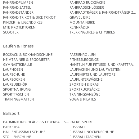
FAHRRADPUMPEN
FAHRRAD RUCKSÄCKE
FAHRRAD SATTEL
FAHRRADSCHLÖSSER
FAHRRADSTÄNDER
FAHRRADTRÄGER & FAHRRADTRÄGER ZUB
FAHRRAD TRIKOT & BIKE TRIKOT
GRAVEL BIKE
KINDER- & JUGENDBIKES
MOUNTAINBIKE
MTB PROTEKTOREN
RENNRÄDER
SCOOTER
TREKKINGBIKES & CITYBIKES
Laufen & Fitness
BOXSACK & BOXHANDSCHUHE
FASZIENROLLEN
HEIMTRAINER & ERGOMETER
FITNESSLEGGINGS
GYMNASTIKBÄLLE
HANTELN FÜR FITNESS- UND KRAFTTRAINI
LAUFHOSEN
LAUFJACKEN UND LAUFWESTEN
LAUFSCHUHE
LAUFSHIRTS UND LAUFTOPS
LAUFSOCKEN
LAUFUNTERWÄSCHE
LAUFZUBEHÖR
SPORT BH & BRAS
SPORTNAHRUNG
SPORTRUCKSÄCKE
SPORTTASCHEN
TRAININGSANZÜGE
TRAININGSMATTEN
YOGA & PILATES
Ballsport
BADMINTONSCHLÄGER & FEDERBALL SETS
RACKETSPORT
BASKETBALL
FUSSBALL
HALLENFUSSBALLSCHUHE
FUSSBALL NOCKENSCHUHE
STOLLENSCHUHE
FUSSBALLTASCHEN