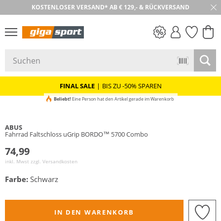
KOSTENLOSER VERSAND* AB € 129,- & RÜCKVERSAND
30 TAGE RÜCKGABE
PREIS & WERT
SALE
FINAL SALE
|
BIS ZU -50% SPAREN
Beliebt!
Eine Person hat den Artikel gerade im Warenkorb
ABUS
Fahrrad Faltschloss uGrip BORDO™ 5700 Combo
74,99
inkl. Mwst zzgl.
Versandkosten
Farbe:
Schwarz
IN DEN WARENKORB